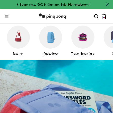
Direkt zum
☀️ Spare bis zu 56% im Summer Sale. Hier entdecken!
Inhalt
Warenkor
Taschen
Rucksäcke
Travel Essentials