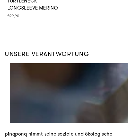
TURTLENECK
LONGSLEEVE MERINO
Normaler
€99,90
Preis
UNSERE VERANTWORTUNG
pinqponq nimmt seine soziale und ökologische