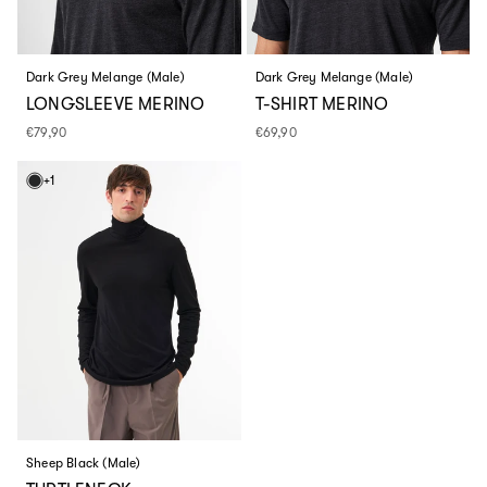
Dark Grey Melange (Male)
Dark Grey Melange (Male)
LONGSLEEVE MERINO
T-SHIRT MERINO
Normaler
€79,90
Normaler
€69,90
Preis
Preis
+1
Sheep Black (Male)