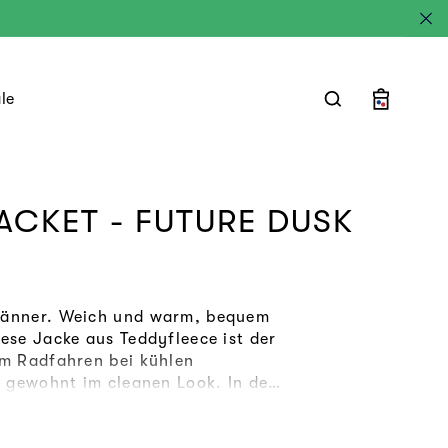
le
Warenkorb
ACKET - FUTURE DUSK
Männer. Weich und warm, bequem
iese Jacke aus Teddyfleece ist der
um Radfahren bei kühlen
 gewohnt im cleanen Look. In den
aschen lässt sich das Nötigste
ece-Stoff
wird
aus
100%