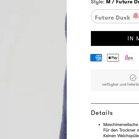
Style:
M / Future D
Future Dusk
IN 
verfügbar und lieferb
Details
Maschinenwäsche b
Für den Trockner 
Keinen Weichspüle