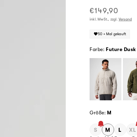
recyceltem
Polyes
€149,90
Normaler
Preis
inkl. MwSt., zzgl.
Versand
50 + Mal gekauft
Farbe:
Future Dusk
Größe:
M
S
M
L
XL