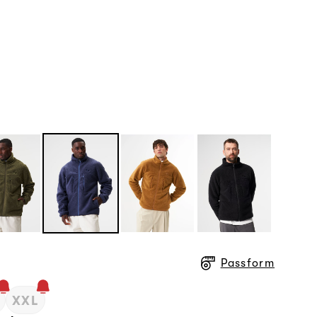
ter
hergestellt
.
Passform
XXL