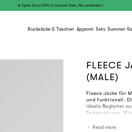
☀️ Spare bis zu 56% im Summer Sale. Hier entdecken!
Rucksäcke & Taschen
Apparel
Sets
Summer Sa
FLEECE J
(MALE)
Fleece Jacke für 
und funktionell. D
ideale Begleiter z
Temperaturen. Wie
versteckten Brustt
verstauen.
Der
Fle
Read more