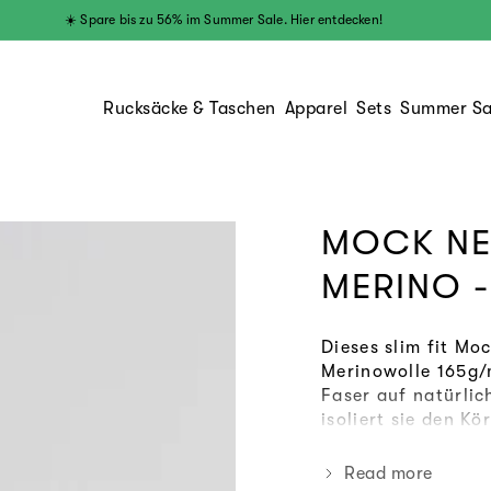
☀️ Spare bis zu 56% im Summer Sale. Hier entdecken!
Rucksäcke & Taschen
Apparel
Sets
Summer Sa
MOCK NE
MERINO -
Dieses slim fit Mo
Merinowolle 165g/m
Faser auf natürlic
isoliert sie den K
Merinowolle ist Mu
die sehr glatte, s
Read more