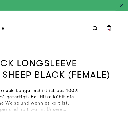
le
Warenkorb
CK LONGSLEEVE
 SHEEP BLACK (FEMALE)
ckneck-Langarmshirt ist aus 100%
² gefertigt. Bei Hitze kühlt die
he Weise und wenn es kalt ist,
örper und hält warm. Unsere
lesing-frei und besonders weich;
eidige Faseroberfläche sorgt für