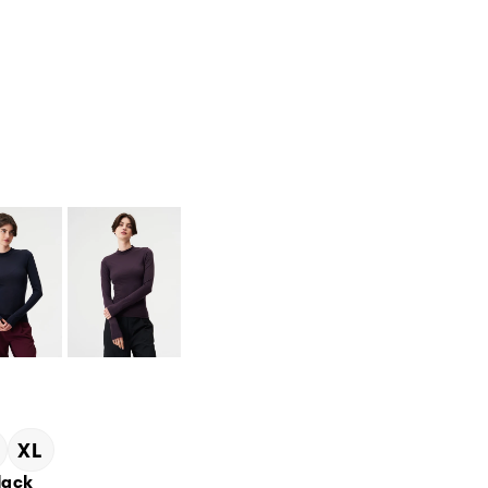
.
XL
lack