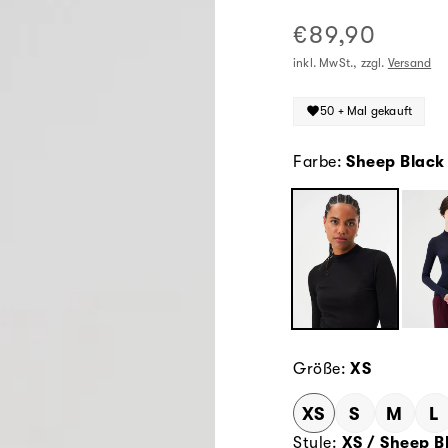
einen kühlen Griff
€89,90
Normaler
Preis
inkl. MwSt., zzgl.
Versand
50 + Mal gekauft
Farbe:
Sheep Black
Größe:
XS
XS
S
M
L
Style:
XS / Sheep B